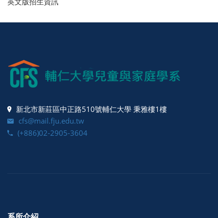
英文版招生資訊
新北市新莊區中正路510號輔仁大學 秉雅樓1樓
cfs@mail.fju.edu.tw
(+886)02-2905-3604
系所介紹