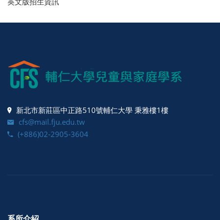
英文版招生資訊
新北市新莊區中正路510號輔仁大學 秉雅樓1樓
cfs@mail.fju.edu.tw
(+886)02-2905-3604
系所介紹