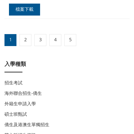
檔案下載
1
2
3
4
5
入學種類
招生考試
海外聯合招生-僑生
外籍生申請入學
碩士班甄試
僑生及港澳生單獨招生