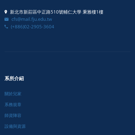
新北市新莊區中正路510號輔仁大學 秉雅樓1樓
cfs@mail.fju.edu.tw
(+886)02-2905-3604
系所介紹
關於兒家
系務規章
師資陣容
設備與資源