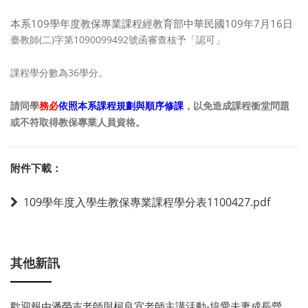
本系109學年度教保專業課程經教育部中華民國109年7月16日
臺教師(二)字第1090099492號函審查核予「認可」
課程學分數為36學分。
請同學
務必
依照本系課程規劃與順序修課
，以免造成課程衝堂問題
或不符取得教保專業人員資格。
附件下載：
109學年度入學生教保專業課程學分表1100427.pdf
其他新訊
歡迎報由潘榮吉老師與柯良宜老師主講活動-培愛夫妻成長營