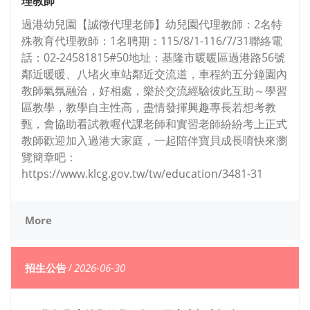
理教師
過港幼兒園【誠徵代理老師】幼兒園代理教師：2名特
殊教育代理教師：1名聘期：115/8/1-116/7/31聯絡電
話：02-24581815#50地址：基隆市暖暖區過港路56號
鄰近暖暖、八堵火車站鄰近交流道，車程約五分鐘園內
教師氣氛融洽，好相處，樂於交流經驗彼此互助～學習
區教學，教學自主性高，盡情發揮興趣專長若想考教
甄，會協助看試教喔代課老師和實習老師紛紛考上正式
教師歡迎加入過港大家庭，一起陪伴寶貝成長唷快來瀏
覽簡章吧：
https://www.klcg.gov.tw/tw/education/3481-31
More
招生公告
/
2026-06-30