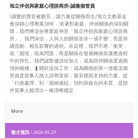
旭立伴侶與家庭心理諮商所-誠徵個管員
\讓愛的聲音被聽見，讓力量從關係而生/旭立文教基金
會深耕心理專業38年，依著對家庭、伴侶關係的深刻關
懷，我們將這份專業延伸至「旭立伴侶與家庭心理諮商
所」。我們深信，人與人的關係並非一成不變，而是持
續流動、相互影響的過程。在這裡，我們不將「衝突」
或「困境」視為問題，而是關係在發展轉換與適應過程
中的掙扎。我們誠摯邀請你加入，成為陪伴關係度過困
境的橋樑。▍關於這份工作：成為關係的第一道暖流個
管員是當事人踏入諮商室前，最安穩與支持的力量。從
「行政處理」到「接納連結」預約與媒合的本質，是陪
伴當事人梳理出一條清晰穩定
More
徵才資訊
/
2026-05-29