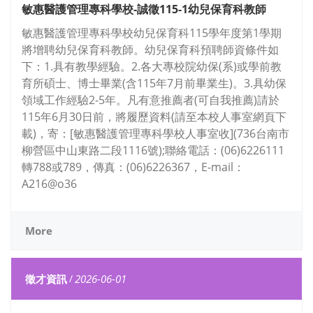
敏惠醫護管理專科學校-誠徵115-1幼兒保育科教師
敏惠醫護管理專科學校幼兒保育科115學年度第1學期
將增聘幼兒保育科教師。幼兒保育科預聘師資條件如
下：1.具有教學經驗。2.各大專校院幼保(系)或學前教
育所碩士、博士畢業(含115年7月前畢業生)。3.具幼保
領域工作經驗2-5年。凡有意推薦者(可自我推薦)請於
115年6月30日前，將履歷資料(請至本校人事室網頁下
載)，寄：[敏惠醫護管理專科學校人事室收](736台南市
柳營區中山東路二段1116號);聯絡電話：(06)6226111
轉788或789，傳真：(06)6226367，E-mail：
A216@o36
More
徵才資訊
/
2026-06-01