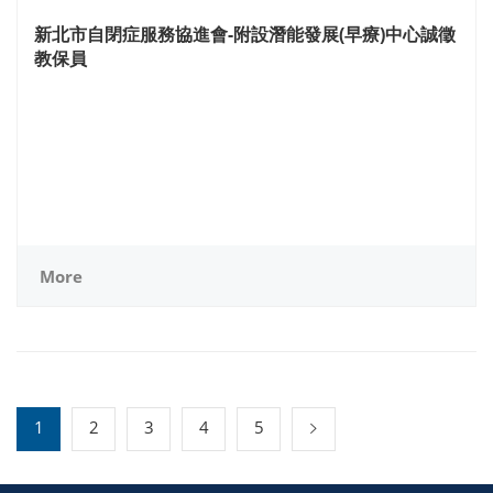
新北市自閉症服務協進會-附設潛能發展(早療)中心誠徵
教保員
More
1
2
3
4
5