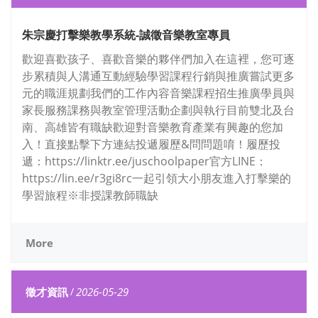
朱宗慶打擊樂教學系統-誠徵音樂教室專員
歡迎喜歡孩子、喜歡音樂的夥伴們加入在這裡，您可逐
步累積與人溝通互動經驗學習課程行銷與推廣嘗試更多
元的職涯規劃我們的工作內容音樂課程招生推廣學員與
家長服務課務與教室管理活動企劃與執行目前雙北及台
南、高雄皆有職缺歡迎對音樂教育產業有興趣的您加
入！直接點擊下方連結投遞履歷&問問題唷！履歷投
遞：https://linktr.ee/juschoolpaper官方LINE：
https://lin.ee/r3gi8rc一起引領大小朋友進入打擊樂的
學習旅程※非授課教師職缺
More
徵才資訊
/
2026-05-29