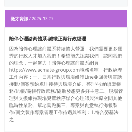
徵才資訊
/
2026-07-13
陪伴心理諮商體系-誠徵正職行政經理
因為陪伴心理諮商體系持續擴大營運，我們需要更多優
秀的行政人才加入我們！希望能先認識我們，認同我們
的理念，一起努力！陪伴心理諮商體系網頁：
https://www.acmate-group.com職務名稱：行政經理
工作內容：一、日常行政與環境維護Line＠回覆與電話
接聽/個案預約處理接待與環境介紹、整理/收納填寫帳
務/結帳/關帳行政庶務/協助發想更多好主意二、現場管
理與支援維持現場兒童秩序媒合心理師與治療空間其他
臨時性業務、幫老闆跑腿三、專案與創意執行海報製
作/圖文製作專案管理工作待遇與福利：1.符合勞基法
之