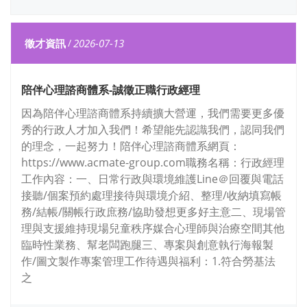
徵才資訊
/
2026-07-13
陪伴心理諮商體系-誠徵正職行政經理
因為陪伴心理諮商體系持續擴大營運，我們需要更多優
秀的行政人才加入我們！希望能先認識我們，認同我們
的理念，一起努力！陪伴心理諮商體系網頁：
https://www.acmate-group.com職務名稱：行政經理
工作內容：一、日常行政與環境維護Line＠回覆與電話
接聽/個案預約處理接待與環境介紹、整理/收納填寫帳
務/結帳/關帳行政庶務/協助發想更多好主意二、現場管
理與支援維持現場兒童秩序媒合心理師與治療空間其他
臨時性業務、幫老闆跑腿三、專案與創意執行海報製
作/圖文製作專案管理工作待遇與福利：1.符合勞基法
之