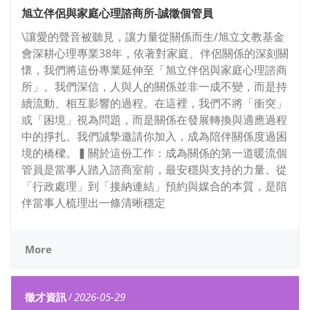
旭立伴侶與家庭心理諮商所-誠徵個管員
\讓愛的聲音被聽見，讓力量從關係而生/旭立文教基金
會深耕心理專業38年，依著對家庭、伴侶關係的深刻關
懷，我們將這份專業延伸至「旭立伴侶與家庭心理諮商
所」。我們深信，人與人的關係並非一成不變，而是持
續流動、相互影響的過程。在這裡，我們不將「衝突」
或「困境」視為問題，而是關係在發展轉換與適應過程
中的掙扎。我們誠摯邀請你加入，成為陪伴關係度過困
境的橋樑。▍關於這份工作：成為關係的第一道暖流個
管員是當事人踏入諮商室前，最安穩與支持的力量。從
「行政處理」到「接納連結」預約與媒合的本質，是陪
伴當事人梳理出一條清晰穩定
More
徵才資訊
/
2026-05-29