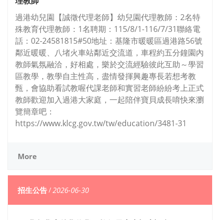
理教師
過港幼兒園【誠徵代理老師】幼兒園代理教師：2名特
殊教育代理教師：1名聘期：115/8/1-116/7/31聯絡電
話：02-24581815#50地址：基隆市暖暖區過港路56號
鄰近暖暖、八堵火車站鄰近交流道，車程約五分鐘園內
教師氣氛融洽，好相處，樂於交流經驗彼此互助～學習
區教學，教學自主性高，盡情發揮興趣專長若想考教
甄，會協助看試教喔代課老師和實習老師紛紛考上正式
教師歡迎加入過港大家庭，一起陪伴寶貝成長唷快來瀏
覽簡章吧：
https://www.klcg.gov.tw/tw/education/3481-31
More
招生公告
/
2026-06-30