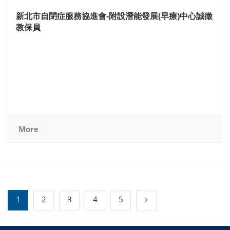
新北市自閉症服務協進會-附設潛能發展(早療)中心誠徵
教保員
More
1
2
3
4
5