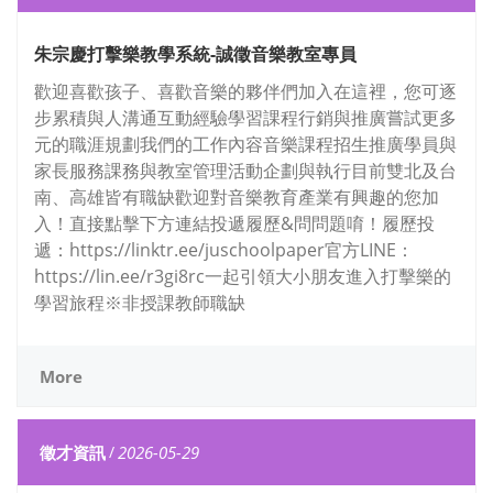
朱宗慶打擊樂教學系統-誠徵音樂教室專員
歡迎喜歡孩子、喜歡音樂的夥伴們加入在這裡，您可逐
步累積與人溝通互動經驗學習課程行銷與推廣嘗試更多
元的職涯規劃我們的工作內容音樂課程招生推廣學員與
家長服務課務與教室管理活動企劃與執行目前雙北及台
南、高雄皆有職缺歡迎對音樂教育產業有興趣的您加
入！直接點擊下方連結投遞履歷&問問題唷！履歷投
遞：https://linktr.ee/juschoolpaper官方LINE：
https://lin.ee/r3gi8rc一起引領大小朋友進入打擊樂的
學習旅程※非授課教師職缺
More
徵才資訊
/
2026-05-29