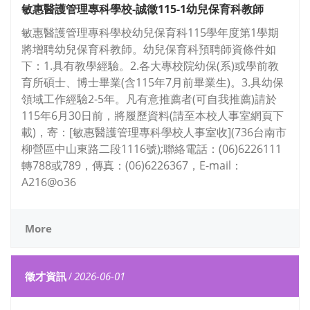
敏惠醫護管理專科學校-誠徵115-1幼兒保育科教師
敏惠醫護管理專科學校幼兒保育科115學年度第1學期
將增聘幼兒保育科教師。幼兒保育科預聘師資條件如
下：1.具有教學經驗。2.各大專校院幼保(系)或學前教
育所碩士、博士畢業(含115年7月前畢業生)。3.具幼保
領域工作經驗2-5年。凡有意推薦者(可自我推薦)請於
115年6月30日前，將履歷資料(請至本校人事室網頁下
載)，寄：[敏惠醫護管理專科學校人事室收](736台南市
柳營區中山東路二段1116號);聯絡電話：(06)6226111
轉788或789，傳真：(06)6226367，E-mail：
A216@o36
More
徵才資訊
/
2026-06-01