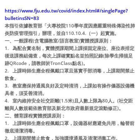
https://www.fju.edu.tw/covid/index.html#/singlePage?
bulletinsSN=83
本指引依據教育部「大專校院
110
學年度因應嚴重特殊傳染性肺
炎防疫管理指引」辦理，並自
110.10.4.
（一）起實施。
一、一般課程
(
含電腦教室
/
語言教室
)
實體授課原則：
1.
為配合實名制，實體授課期間上課採固定座位、座位表排定
後送課務組備查，每次上課確實點名並拍照記錄
(
除學生掃描足
跡
QRcode
，請教師於
TronClass
點名
)
。
2.
上課時師生應全程佩戴口罩且落實手部消毒，上課期間禁止
飲食。
3.
教室應保持通風良好及定時清消，上課如有操作儀器設備機
具者，須妥善清消。
4.
室內維持安全社交距離
(1.5
米
)
且人數上限為
80
人。
(
社交距
離與人數規範依教育部及新北市政府最新規定滾動修正
)
。
二、體育課程實體授課原則：
1.
上課時師生應全程佩戴口罩，設備器材應避免共用，輪替前
徹底清潔消毒。
2.
上課期間禁止飲食，加強環境通風及清潔消毒工作。