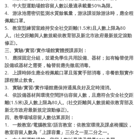
3.
中大型運動場館容留人數以最適承載量
50%
為限。
4.
游泳池需密切監測水質餘氯量，游泳課並除游泳時，應全程
佩戴口罩。
5.
教室型練習室維持安全社交距離
(1.5
米
)
且人數上限為
80
人。
(
社交距離與人數規範依教育部及新北市政府最新規定滾動
修正
)
。
三、實驗
/
實習
/
實作場館實體授課原則：
1.
應採固定分組，並避免學生共用設備、器材；如有輪替使用
設備或器材之需要，輪替前應先徹底消毒。
2.
上課時師生應全程佩戴口罩且落實手部消毒，非餐飲類實作
課程禁止飲食。
3.
實驗
/
實習
/
實作場館應保持通風良好及定時清消。
4.
依設備器材與環境空間評估容留人數，且應符合安全社交距
離
(1.5
米
)
及人數上限為
80
人。
(
社交距離與人數規範依教育部及
新北市政府最新規定滾動修正
)
。
四、教學場域容留人數估算原則：
1.
一般教室
/
電腦教室
/
語言教室：依教室環境及課桌椅擺設，
教室容留人數為「上課容量」三分之一至二分之一。