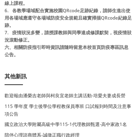
線上課程
。
6.
各教學場域配合實施校園
QRcode
足跡紀錄，請師生進出使
用各場域應遵守各場域防疫安全規範且確實掃描
QRcode
紀錄足
跡。
7.
疫情狀況多變，請授課教師與同學達成修課默契，視疫情狀
況滾動修正。
六、相關防疫指引即時資訊請隨時留意本校首頁防疫專區訊息
公告。
其他新訊
歡迎報由潘榮吉老師與柯良宜老師主講活動-培愛夫妻成長營
115 學年度 學士後學位學程教保員專班 口試報到時間及注意事
項公告
國立政治大學附屬高級中學115-1代理教師甄選-高中家政1名
陪伴心理諮商體系-誠徵正職行政經理