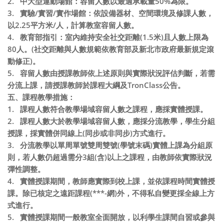
2.
中大型運動場館：容留人數以最適承載量
50%
為限。
3.
實驗
/
實習
/
實作場館：依設備器材、空間環境及修課人數，
以
2.25
平方米
/
人，計算教室容留人數。
4.
教育部指引：室內維持安全社交距離
(1.5
米
)
且人數上限為
80
人。
(
社交距離與人數規範依教育部及新北市政府最新規定滾
動修正
)
。
5.
容留人數由授課教師依上述原則與實際狀況評估判斷，若需
分流上課，請授課教師於課程大綱及
TronClass
公告
。
五、課程教學措施：
1.
課程人數符合教學場域容留人數之課程，應採實體授課。
2.
課程人數大於教學場域容留人數，應採分流教學，學生分組
授課，採實體併同線上
(
同步或非同步
)
方式進行。
3.
分流教學以單周單號雙周雙號
(
學號末碼
)
實體上課為分組原
則，若人數仍超過需分
3
組
(
含
)
以上之課程，由教師依實際狀況
彈性調整。
4.
實體授課期間，教師應實際到校上課，並依課程時間實體授
課。除已核定之遠距課程
(***-
網
)
外，不得私自變更採全線上方
式進行。
5.
實體授課期間一般教室全面開放，以利學生課間自習或參與