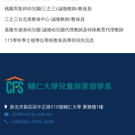
桃園市龍祥幼兒園(三之三)-誠徵教師/教保員
三之三台北港教保中心-誠徵教師/教保員
基隆市過港幼兒園-誠徵幼兒園代理教師及特殊教育代理教師
115學年學士後學位學程教保員專班招生訊息
新北市新莊區中正路510號輔仁大學 秉雅樓1樓
cfs@mail.fju.edu.tw
(+886)02-2905-3604