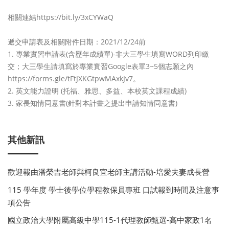
相關連結https://bit.ly/3xCYWaQ
遞交申請表及相關附件日期：2021/12/24前
1. 專業實習申請表(含歷年成績單)-非大三學生填寫WORD列印繳
交；大三學生請填寫於專業實習Google表單3~5個志願之內
https://forms.gle/tFtJXKGtpwMAxkJv7。
2. 英文能力證明 (托福、雅思、多益、本校英文課程成績)
3. 家長知情同意書(針對本計畫之提出申請知情同意書)
其他新訊
歡迎報由潘榮吉老師與柯良宜老師主講活動-培愛夫妻成長營
115 學年度 學士後學位學程教保員專班 口試報到時間及注意事
項公告
國立政治大學附屬高級中學115-1代理教師甄選-高中家政1名