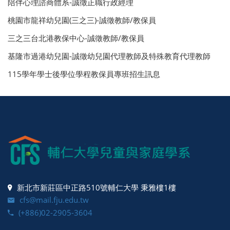
陪伴心理諮商體系-誠徵正職行政經理
桃園市龍祥幼兒園(三之三)-誠徵教師/教保員
三之三台北港教保中心-誠徵教師/教保員
基隆市過港幼兒園-誠徵幼兒園代理教師及特殊教育代理教師
115學年學士後學位學程教保員專班招生訊息
新北市新莊區中正路510號輔仁大學 秉雅樓1樓
cfs@mail.fju.edu.tw
(+886)02-2905-3604