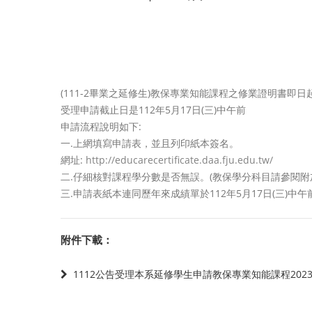
(111-2畢業之延修生)教保專業知能課程之修業證明書即
受理申請截止日是112年5月17日(三)中午前
申請流程說明如下:
一.上網填寫申請表，並且列印紙本簽名。
網址:
http://educarecertificate.daa.fju.edu.tw/
二.仔細核對課程學分數是否無誤。(教保學分科目請參閱附
三.申請表紙本連同歷年來成績單於112年5月17日(三)中
附件下載：
1112公告受理本系延修學生申請教保專業知能課程202305