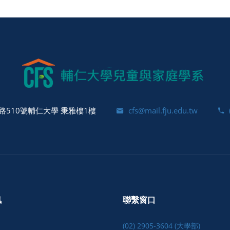
510號輔仁大學 秉雅樓1樓
cfs@mail.fju.edu.tw
訊
聯繫窗口
(02) 2905-3604 (大學部)