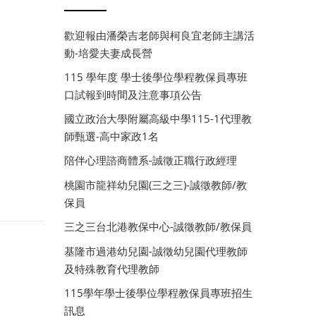
歡迎報由潘榮吉老師與柯良宜老師主講活
動-培愛夫妻成長營
115 學年度 學士後學位學程教保員專班
口試報到時間及注意事項公告
國立政治大學附屬高級中學115-1代理教
師甄選-高中家政1名
陪伴心理諮商體系-誠徵正職行政經理
桃園市龍祥幼兒園(三之三)-誠徵教師/教
保員
三之三台北港教保中心-誠徵教師/教保員
基隆市過港幼兒園-誠徵幼兒園代理教師
及特殊教育代理教師
115學年學士後學位學程教保員專班招生
訊息