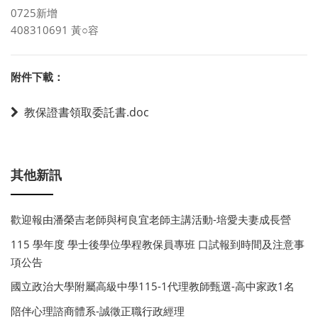
0725新增
408310691 黃○容
附件下載：
教保證書領取委託書.doc
其他新訊
歡迎報由潘榮吉老師與柯良宜老師主講活動-培愛夫妻成長營
115 學年度 學士後學位學程教保員專班 口試報到時間及注意事
項公告
國立政治大學附屬高級中學115-1代理教師甄選-高中家政1名
陪伴心理諮商體系-誠徵正職行政經理