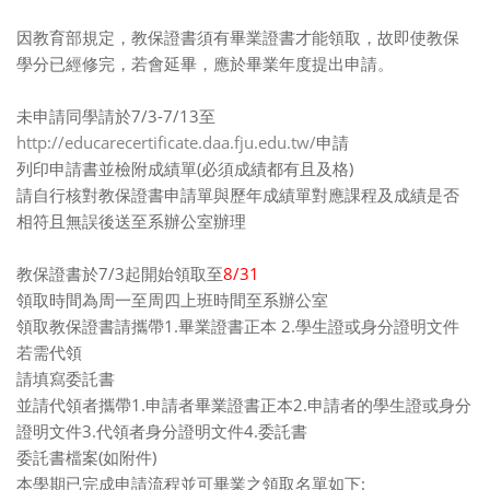
因教育部規定，教保證書須有畢業證書才能領取，故即使教保
學分已經修完，若會延畢，應於畢業年度提出申請。
未申請同學請於7/3-7/13至
http://educarecertificate.daa.fju.edu.tw/
申請
列印申請書並檢附成績單(必須成績都有且及格)
請自行核對教保證書申請單與歷年成績單對應課程及成績是否
相符且無誤後送至系辦公室辦理
教保證書於7/3起開始領取至
8/31
領取時間為周一至周四上班時間至系辦公室
領取教保證書請攜帶1.畢業證書正本 2.學生證或身分證明文件
若需代領
請填寫委託書
並請代領者攜帶1.申請者畢業證書正本2.申請者的學生證或身分
證明文件3.代領者身分證明文件4.委託書
委託書檔案(如附件)
本學期已完成申請流程並可畢業之領取名單如下: