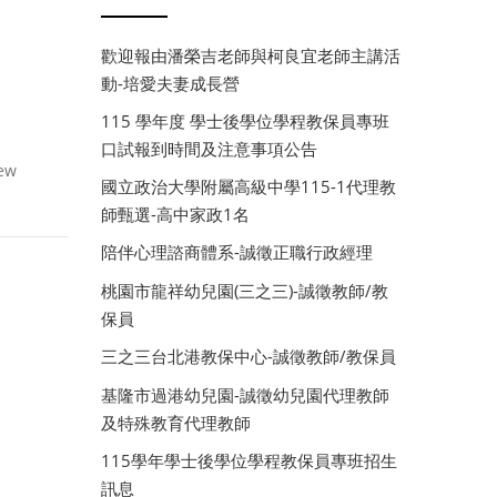
歡迎報由潘榮吉老師與柯良宜老師主講活
動-培愛夫妻成長營
115 學年度 學士後學位學程教保員專班
口試報到時間及注意事項公告
new
國立政治大學附屬高級中學115-1代理教
師甄選-高中家政1名
陪伴心理諮商體系-誠徵正職行政經理
桃園市龍祥幼兒園(三之三)-誠徵教師/教
保員
三之三台北港教保中心-誠徵教師/教保員
基隆市過港幼兒園-誠徵幼兒園代理教師
及特殊教育代理教師
115學年學士後學位學程教保員專班招生
訊息