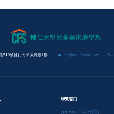
510號輔仁大學 秉雅樓1樓
cfs@mail.fju.edu.tw
訊
聯繫窗口
(02) 2905-3604 (大學部)