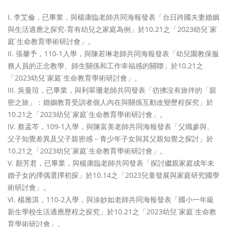
李艾倫，已畢業，與楊康臨老師共同海報發表「台日跨國夫妻婚姻
與生活適應之探究-育有幼兒之家庭為例」於10.21之「2023幼兒˙家
庭˙生命教育學術研討會」。
張馨予，110-1入學，與陳若琳老師共同海報發表「幼兒園教保服
務人員的正念教學、師生關係和工作幸福感的關聯」於10.21之
「2023幼兒˙家庭˙生命教育學術研討會」。
吳曼瑄，已畢業，與利翠珊老師共同發表「彷彿沒有旅伴的「親
密之旅」：婚姻教育受訓者個人內在與關係互動改變歷程探究」於
10.21之「2023幼兒˙家庭˙生命教育學術研討會」。
蔡孟芩，109-1入學，與陳富美老師共同海報發表「父職參與、
父子知覺差異及父子親密感－青少年子女與其父親知覺之探討」於
10.21之「2023幼兒˙家庭˙生命教育學術研討會」。
顏芳君，已畢業，與楊康臨老師共同發表「探討繼親家庭成年未
婚子女的擇偶選擇初探」於10.14之「2023兒童發展與家庭研究國學
術研討會」。
楊雅淇，110-2入學，與涂妙如老師共同海報發表「國小一年級
新生學校生活適應歷程之探究」於10.21之「2023幼兒˙家庭˙生命教
育學術研討會」。