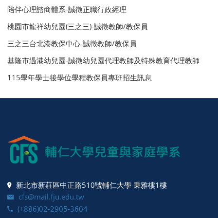
陪伴心理諮商體系-誠徵正職行政經理
桃園市龍祥幼兒園(三之三)-誠徵教師/教保員
三之三台北港教保中心-誠徵教師/教保員
基隆市過港幼兒園-誠徵幼兒園代理教師及特殊教育代理教師
115學年學士後學位學程教保員專班招生訊息
新北市新莊區中正路510號輔仁大學 秉雅樓1樓
cfs@mail.fju.edu.tw
(+886)02-2905-3604