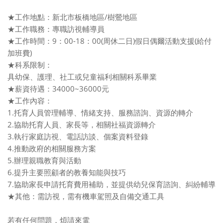
★工作地點：新北市板橋地區/樹鶯地區
★工作職務：專職訪視輔導員
★工作時間：9：00-18：00(周休二日)假日偶爾活動支援(給付
加班費)
★科系限制：
具幼保、護理、社工或兒童福利相關科系畢業
★薪資待遇：34000~36000元
★工作內容：
1.托育人員管理輔導、情緒支持、服務諮詢、資源的轉介
2.協助托育人員、家長等，相關社福資源轉介
3.執行家庭訪視、電話訪談、個案資料登錄
4.推動政府的相關服務方案
5.辦理親職教育與活動
6.提升主要照顧者的教養知能與技巧
7.協助家長申請托育費用補助，並提供幼兒保育諮詢、糾紛輔導
★其他：需訪視，需有機車駕照及自備交通工具
若有任何問題，煩請來電