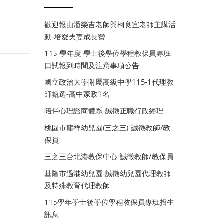
歡迎報由潘榮吉老師與柯良宜老師主講活
動-培愛夫妻成長營
115 學年度 學士後學位學程教保員專班
口試報到時間及注意事項公告
國立政治大學附屬高級中學115-1代理教
師甄選-高中家政1名
陪伴心理諮商體系-誠徵正職行政經理
桃園市龍祥幼兒園(三之三)-誠徵教師/教
保員
三之三台北港教保中心-誠徵教師/教保員
基隆市過港幼兒園-誠徵幼兒園代理教師
及特殊教育代理教師
115學年學士後學位學程教保員專班招生
訊息