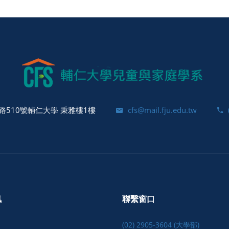
510號輔仁大學 秉雅樓1樓
cfs@mail.fju.edu.tw
訊
聯繫窗口
(02) 2905-3604 (大學部)