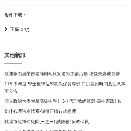
附件下載：
正職.png
其他新訊
歡迎報由潘榮吉老師與柯良宜老師主講活動-培愛夫妻成長營
115 學年度 學士後學位學程教保員專班 口試報到時間及注意事
項公告
國立政治大學附屬高級中學115-1代理教師甄選-高中家政1名
陪伴心理諮商體系-誠徵正職行政經理
桃園市龍祥幼兒園(三之三)-誠徵教師/教保員