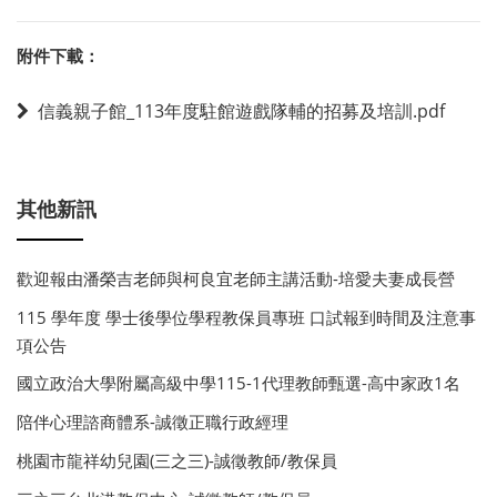
附件下載：
信義親子館_113年度駐館遊戲隊輔的招募及培訓.pdf
其他新訊
歡迎報由潘榮吉老師與柯良宜老師主講活動-培愛夫妻成長營
115 學年度 學士後學位學程教保員專班 口試報到時間及注意事
項公告
國立政治大學附屬高級中學115-1代理教師甄選-高中家政1名
陪伴心理諮商體系-誠徵正職行政經理
桃園市龍祥幼兒園(三之三)-誠徵教師/教保員