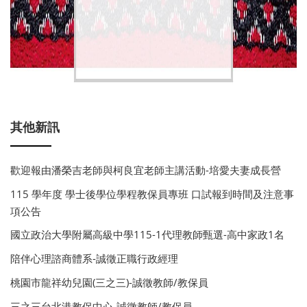
其他新訊
歡迎報由潘榮吉老師與柯良宜老師主講活動-培愛夫妻成長營
115 學年度 學士後學位學程教保員專班 口試報到時間及注意事
項公告
國立政治大學附屬高級中學115-1代理教師甄選-高中家政1名
陪伴心理諮商體系-誠徵正職行政經理
桃園市龍祥幼兒園(三之三)-誠徵教師/教保員
三之三台北港教保中心-誠徵教師/教保員