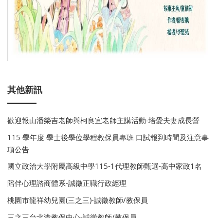
其他新訊
歡迎報由潘榮吉老師與柯良宜老師主講活動-培愛夫妻成長營
115 學年度 學士後學位學程教保員專班 口試報到時間及注意事
項公告
國立政治大學附屬高級中學115-1代理教師甄選-高中家政1名
陪伴心理諮商體系-誠徵正職行政經理
桃園市龍祥幼兒園(三之三)-誠徵教師/教保員
三之三台北港教保中心-誠徵教師/教保員