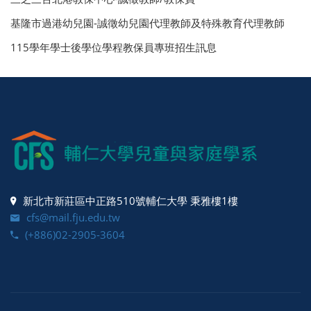
基隆市過港幼兒園-誠徵幼兒園代理教師及特殊教育代理教師
115學年學士後學位學程教保員專班招生訊息
新北市新莊區中正路510號輔仁大學 秉雅樓1樓
cfs@mail.fju.edu.tw
(+886)02-2905-3604