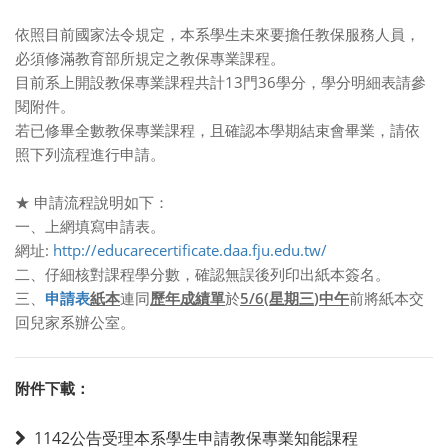
依照目前國家法令規定，本系學生未來要擔任教保服務人員，
必須修滿教育部所規定之教保專業課程。
目前系上開設教保專業課程共計13門36學分，學分明細表請參
閱附件。
若已修畢全數教保專業課程，且確認本學期結束會畢業，請依
照下列流程進行申請。
★ 申請流程說明如下：
一、上網填寫申請表。
網址:
http://educarecertificate.daa.fju.edu.tw/
二、仔細核對課程學分數，確認無誤後列印出紙本簽名。
三、
申請表
紙本
連同
歷年成績單
於
5/6(
星期三
)
中午
前將紙本交
回兒家系辦公室。
附件下載：
1142公告受理本系學生申請教保專業知能課程