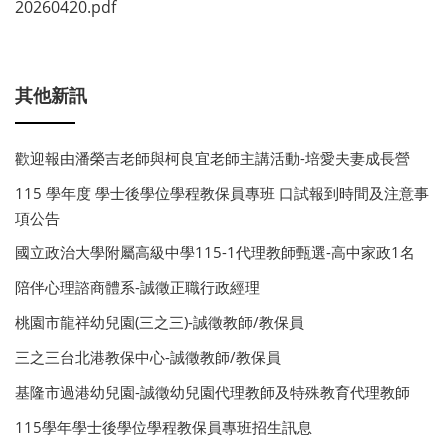
20260420.pdf
其他新訊
歡迎報由潘榮吉老師與柯良宜老師主講活動-培愛夫妻成長營
115 學年度 學士後學位學程教保員專班 口試報到時間及注意事
項公告
國立政治大學附屬高級中學115-1代理教師甄選-高中家政1名
陪伴心理諮商體系-誠徵正職行政經理
桃園市龍祥幼兒園(三之三)-誠徵教師/教保員
三之三台北港教保中心-誠徵教師/教保員
基隆市過港幼兒園-誠徵幼兒園代理教師及特殊教育代理教師
115學年學士後學位學程教保員專班招生訊息