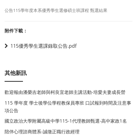
公告115學年度本系優秀學生選修碩士班課程 甄選結果
附件下載：
115優秀學生選課錄取公告.pdf
其他新訊
歡迎報由潘榮吉老師與柯良宜老師主講活動-培愛夫妻成長營
115 學年度 學士後學位學程教保員專班 口試報到時間及注意事
項公告
國立政治大學附屬高級中學115-1代理教師甄選-高中家政1名
陪伴心理諮商體系-誠徵正職行政經理