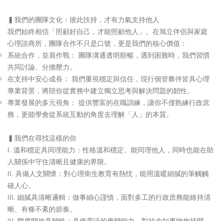
▍我們的團隊文化：彼此扶持，才有力氣支持他人
我們始終相信「照顧好自己，才能照顧他人」。
在旭立伴侶與家庭
心理諮商所，團隊合作不只是口號，
更是我們的核心價值：
系統合作，並肩作戰： 團隊溝通透明順暢，遇到困難時，我們習慣
共同討論、分擔壓力。
在支持中安心成長： 我們重視穩定與信任，現行個管夥伴皆具心理
專業背景，
將陪你從實務中建立獨立思考與解決問題的韌性。
專業發展的多元視角： 提供豐富的在職訓練，讓你不僅熟練行政庶
務，
更能學會從系統互動的角度去理解「人」的本質。
▍我們在尋找這樣的你
溫和穩定具同理能力：性格溫和穩定、能同理他人，
同時也能在助
人關係中守住清晰且健康的界限。
具備人文關懷：對心理衛生教育有熱忱，
能用溫暖細膩的筆觸觸
碰人心。
細膩具清晰邏輯：做事細心謹慎，面對多工的行政庶務能維持清
晰、
有條不紊的節奏。
態度開放具韌性：具備靈活的應變能力，對於未知事物抱持開