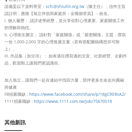
請備妥以下資料寄至：
scfc@shiuhli.org.tw
（
陳主任），信件主旨
請註明：應徵【旭立伴侶與家庭所：
全職個管員】－姓名。
個人履歷： 請詳述學經歷，並分享你對心理產業、家庭關係工作
的理解與熱忱。
心理衛生圖文： 請針對「家庭關係」或「親密關係」主題，撰寫
一份 1,000-2,000 字的心理推廣文案（若有搭配圖稿構想亦可附
上）。
作品集（加分項）： 如有過往撰寫過的文宣、社群經營、企劃作
品，
歡迎附上讓我們更認識你。
加入旭立，讓我們一起在連結中找回力量，
陪伴更多生命走向圓融
與健康
FB招募職缺 :
https://www.facebook.com/
share/p/18gCRE8sA2/
1111招募職缺 :
https://www.1111.com.tw/job/
75670518
其他新訊