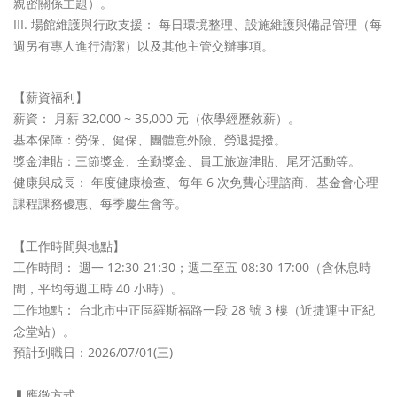
親密關係主題）。
場館維護與行政支援： 每日環境整理、設施維護與備品管理（每
週另有專人進行清潔）
以及其他主管交辦事項。
【薪資福利】
薪資： 月薪 32,000 ~ 35,000 元（依學經歷敘薪）。
基本保障：勞保、健保、團體意外險、勞退提撥。
獎金津貼：三節獎金、全勤獎金、員工旅遊津貼、尾牙活動等。
健康與成長： 年度健康檢查、每年 6 次免費心理諮商、基金會心理
課程課務優惠、每季慶生會等。
【工作時間與地點】
工作時間： 週一 12:30-21:30；週二至五 08:30-17:00（含休息時
間，平均每週工時 40 小時）。
工作地點： 台北市中正區羅斯福路一段 28 號 3 樓（近捷運中正紀
念堂站）。
預計到職日：2026/07/01(三)
▍應徵方式