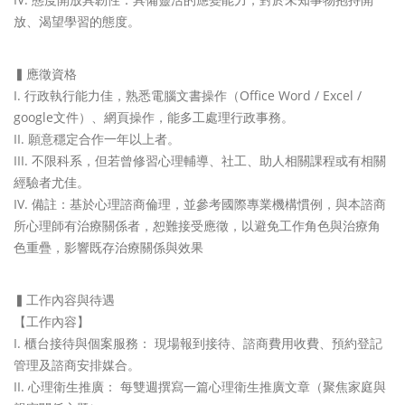
放、
渴望學習的態度。
▍應徵資格
行政執行能力佳，熟悉電腦文書操作（Office Word / Excel /
google文件）、網頁操作，能多工處理行政事務。
願意穩定合作一年以上者。
不限科系，但若曾修習心理輔導、社工、
助人相關課程或有相關
經驗者尤佳。
備註：基於心理諮商倫理，並參考國際專業機構慣例，
與本諮商
所心理師有治療關係者，恕難接受應徵，
以避免工作角色與治療角
色重疊，影響既存治療關係與效果
▍工作內容與待遇
【工作內容】
櫃台接待與個案服務： 現場報到接待、諮商費用收費、預約登記
管理及諮商安排媒合。
心理衛生推廣： 每雙週撰寫一篇心理衛生推廣文章（聚焦家庭與