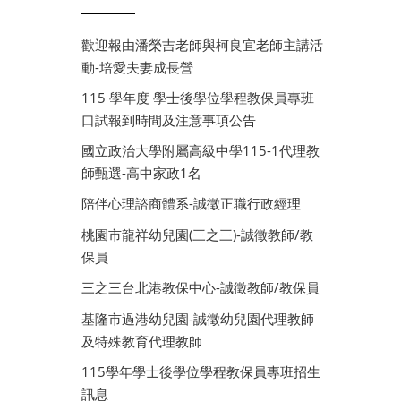
歡迎報由潘榮吉老師與柯良宜老師主講活
動-培愛夫妻成長營
115 學年度 學士後學位學程教保員專班
口試報到時間及注意事項公告
國立政治大學附屬高級中學115-1代理教
師甄選-高中家政1名
陪伴心理諮商體系-誠徵正職行政經理
桃園市龍祥幼兒園(三之三)-誠徵教師/教
保員
三之三台北港教保中心-誠徵教師/教保員
基隆市過港幼兒園-誠徵幼兒園代理教師
及特殊教育代理教師
115學年學士後學位學程教保員專班招生
訊息