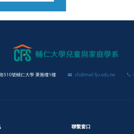
510號輔仁大學 秉雅樓1樓
cfs@mail.fju.edu.tw
訊
聯繫窗口