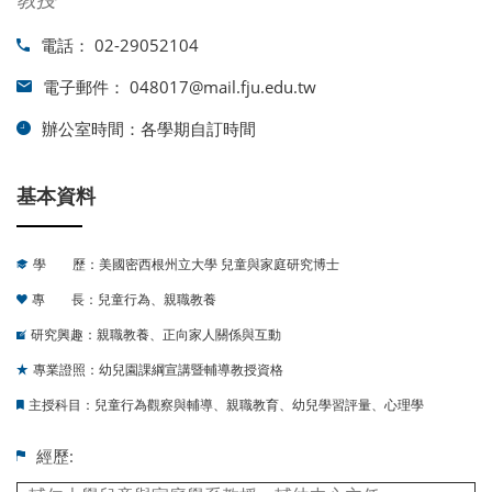
電話：
02-29052104
電子郵件：
048017@mail.fju.edu.tw
辦公室時間：
各學期自訂時間
基本資料
學 歷：美國密西根州立大學 兒童與家庭研究博士
專 長：兒童行為、親職教養
研究興趣：親職教養、正向家人關係與互動
專業證照：幼兒園課綱宣講暨輔導教授資格
主授科目：兒童行為觀察與輔導、親職教育、幼兒學習評量、心理學
經歷: