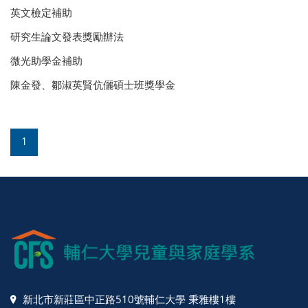
英文檢定補助
研究生論文發表獎勵辦法
微光助學金補助
陳金發、鄒淑英賢伉儷碩士班獎學金
1
新北市新莊區中正路510號輔仁大學 秉雅樓1樓