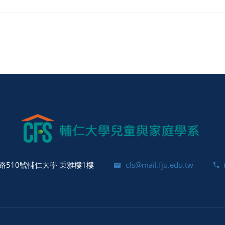
510號輔仁大學 秉雅樓1樓
cfs@mail.fju.edu.tw