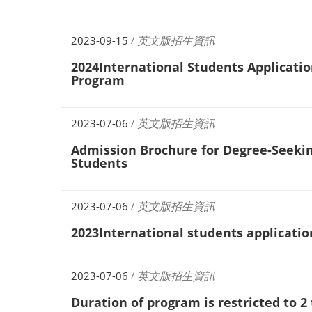
英文版招生資訊
2023-09-15
/
2024International Students Applicati
Program
英文版招生資訊
2023-07-06
/
Admission Brochure for Degree-Seekin
Students
英文版招生資訊
2023-07-06
/
2023International students applicati
英文版招生資訊
2023-07-06
/
Duration of program is restricted to 2 