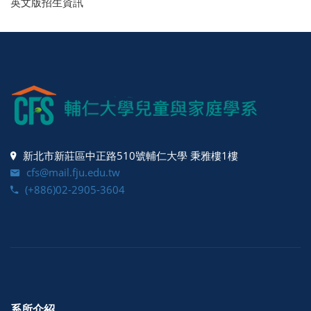
英文版招生資訊
新北市新莊區中正路510號輔仁大學 秉雅樓1樓
cfs@mail.fju.edu.tw
(+886)02-2905-3604
系所介紹