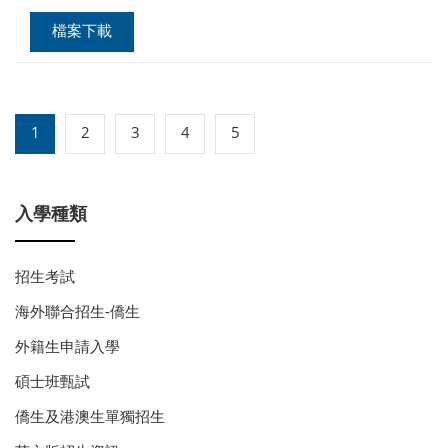
檔案下載
1
2
3
4
5
入學種類
招生考試
海外聯合招生-僑生
外籍生申請入學
碩士班甄試
僑生及港澳生單獨招生