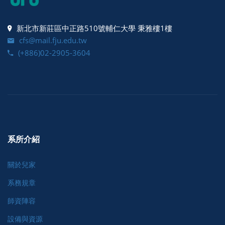
新北市新莊區中正路510號輔仁大學 秉雅樓1樓
cfs@mail.fju.edu.tw
(+886)02-2905-3604
系所介紹
關於兒家
系務規章
師資陣容
設備與資源