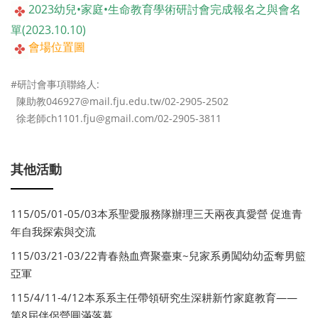
2023幼兒•家庭•生命教育學術研討會完成報名之與會名
單
(2023.10.10)
會場位置圖
#研討會事項聯絡人:
陳助教046927@mail.fju.edu.tw/02-2905-2502
徐老師ch1101.fju@gmail.com/02-2905-3811
其他活動
115/05/01-05/03本系聖愛服務隊辦理三天兩夜真愛營 促進青
年自我探索與交流
115/03/21-03/22青春熱血齊聚臺東~兒家系勇闖幼幼盃奪男籃
亞軍
115/4/11-4/12本系系主任帶領研究生深耕新竹家庭教育——
第8屆伴侶營圓滿落幕