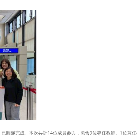
，已圓滿完成。本次共計14位成員參與，包含9位專任教師、1位兼任