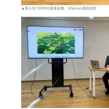
▲與
人生100年社會基金會
、
AGenius成員合影