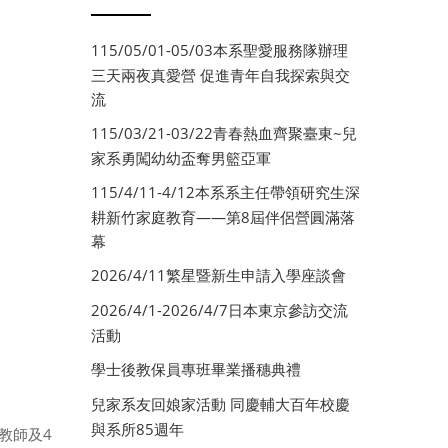
115/05/01-05/03本系聖愛服務隊辦理
三天兩夜真愛營 促進青年自我探索與交
流
115/03/21-03/22青春熱血齊聚臺東~兒
家系勇闖幼幼盃奪男籃亞軍
115/4/11-4/12本系系主任帶領研究生深
耕新竹家庭教育——第8屆伴侶營圓滿落
幕
2026/4/11繁星暨新生申請入學座談會
2026/4/1-2026/4/7日本東京參訪交流
活動
學士後教保員專班畢業播穗典禮
兒家系友回娘家活動 同慶輔大百年校慶
與系所85週年
教師及4