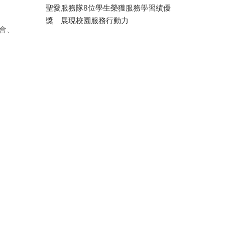
聖愛服務隊8位學生榮獲服務學習績優
獎 展現校園服務行動力
會
、