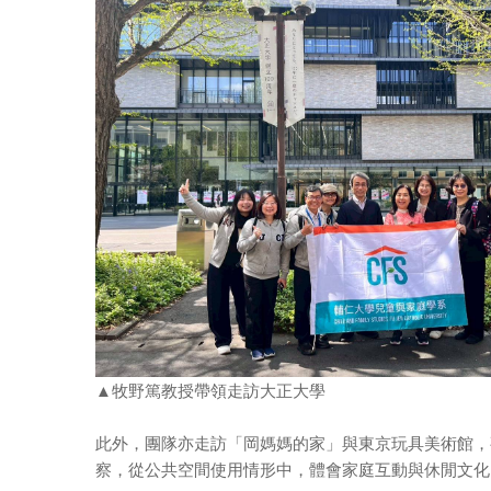
▲牧野篤教授帶領走訪大正大學
此外，團隊亦走訪「岡媽媽的家」與
東京玩具美術館
，
察，從公共空間使用情形中，體會家庭互動與休閒文化