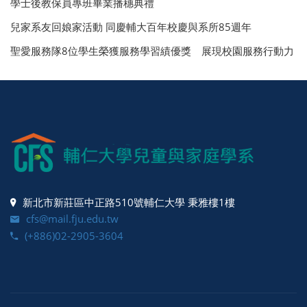
學士後教保員專班畢業播穗典禮
兒家系友回娘家活動 同慶輔大百年校慶與系所85週年
聖愛服務隊8位學生榮獲服務學習績優獎 展現校園服務行動力
新北市新莊區中正路510號輔仁大學 秉雅樓1樓
cfs@mail.fju.edu.tw
(+886)02-2905-3604