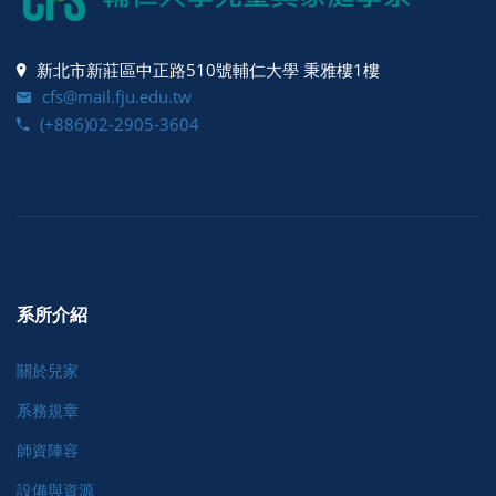
新北市新莊區中正路510號輔仁大學 秉雅樓1樓
cfs@mail.fju.edu.tw
(+886)02-2905-3604
系所介紹
關於兒家
系務規章
師資陣容
設備與資源