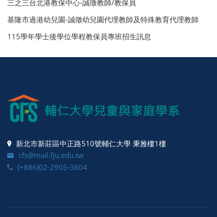
三之三台北港教保中心-誠徵教師/教保員
基隆市過港幼兒園-誠徵幼兒園代理教師及特殊教育代理教師
115學年學士後學位學程教保員專班招生訊息
新北市新莊區中正路510號輔仁大學 秉雅樓1樓
cfs@mail.fju.edu.tw
(+886)02-2905-3604