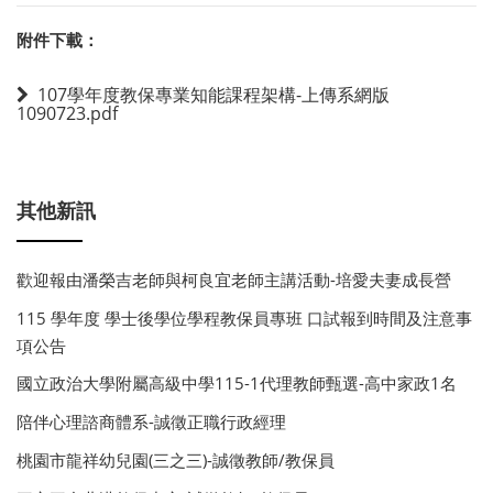
附件下載：
107學年度教保專業知能課程架構-上傳系網版
1090723.pdf
其他新訊
歡迎報由潘榮吉老師與柯良宜老師主講活動-培愛夫妻成長營
115 學年度 學士後學位學程教保員專班 口試報到時間及注意事
項公告
國立政治大學附屬高級中學115-1代理教師甄選-高中家政1名
陪伴心理諮商體系-誠徵正職行政經理
桃園市龍祥幼兒園(三之三)-誠徵教師/教保員