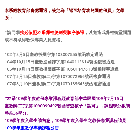
本系經教育部審認通過，核定為「認可培育幼兒園教保員」之學
系：
*請同學
務必依照本系課程規劃與順序修課
，以免造成課程衝堂問題
或不符取得教保專業人員資格。
102年8月5日臺教授國字第102007555號函核定通過
104年10月15日臺教授國部字第1040112814號函複審通過
105年10月14日臺教授國部字第 1050114781B號函複審通過
107年5月15日臺教師(二)字第1070072966號函複審通過
107年8月10日臺教師(二)字第1070135645號函複審通過
*
本系109學年度教保專業課程經教育部中華民國109年7月16日
臺教師(二)字第1090099492號函審查核予「認可」，課程學分數調
整為36學分。
109學年度入學生請留意，109學年度入學生之教保專業課程請見
109學年度教保專業課程公告