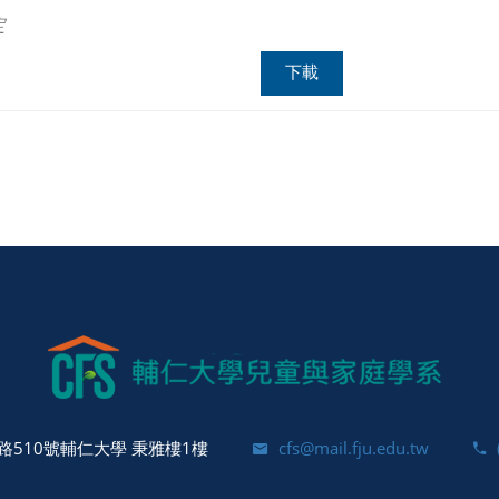
定
下載
510號輔仁大學 秉雅樓1樓
cfs@mail.fju.edu.tw