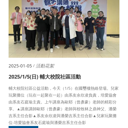
活動花絮
2025-01-05
/
2025/1/5(日) 輔大校院社區活動
輔大校院社區公益活動，今天（1/5）在國璽樓熱絡登場。兒家
玩聚攤位（玩在一起聚在一起）由系友余欣凌負責，培愛協會
由系友石庭瑜主責。上午講座為歐耶（曾彥豪）老師的精彩分
享。▲講座講師歐耶（曾彥豪）老師與校牧林之鼎神父、潘榮
吉系主任合影▲系友余欣凌與潘榮吉系主任合影▲兒家玩聚攤
位-培愛協會系友石庭瑜與潘榮吉系主任合影