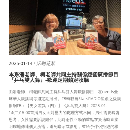
活動花絮
2025-01-14
/
本系潘老師、柯老師共同主持關係經營廣播節目
『乒乓雙人舞』-歡迎定期鎖定收聽
由潘老師、柯老師共同主持乒乓雙人舞廣播節目，在needs全
球華人廣播網每週定期播出。FB轉載自StarsRADIO星蹤之愛廣
播網FB：【男女差異（四）】《乒乓雙人舞》2025-01-
14(二)15:00首播男女面對壓力的處理方式不同，男性需要獨處
思考，女性需要訴說陪伴，此時兩性互動的重點在於適時直接
明確地傳達個人所需，避免暗示或影射，並給予伴侶拒絕的權