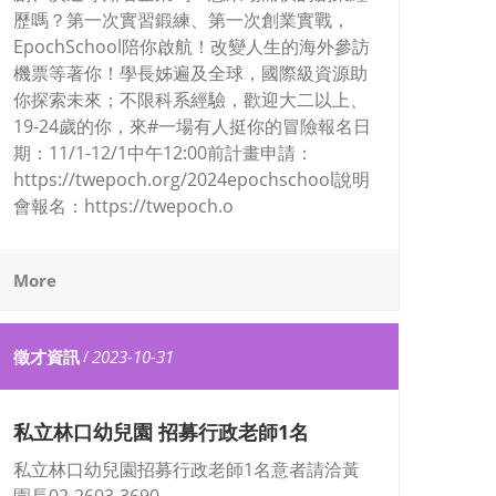
歷嗎？第一次實習鍛練、第一次創業實戰，
EpochSchool陪你啟航！改變人生的海外參訪
機票等著你！學長姊遍及全球，國際級資源助
你探索未來；不限科系經驗，歡迎大二以上、
19-24歲的你，來#一場有人挺你的冒險報名日
期：11/1-12/1中午12:00前計畫申請：
https://twepoch.org/2024epochschool說明
會報名：https://twepoch.o
More
徵才資訊
/
2023-10-31
私立林口幼兒園 招募行政老師1名
私立林口幼兒園招募行政老師1名意者請洽黃