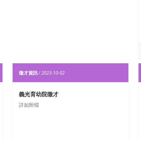
徵才資訊
/
2023-10-02
義光育幼院徵才
詳如附檔