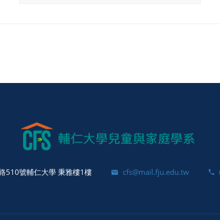
510號輔仁大學 秉雅樓1樓
cfs@mail.fju.edu.tw