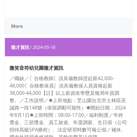
More
徵才資訊
/
2024-05-16
微笑音符幼兒園徵才資訊
／職缺／〖合格教師〗須具備教師證起薪42,000-
48,000〖合格教保員〗須具備教保人員資格起薪
38,000-44,000【註】以上薪資依學歷及報局年資調
整。／工作說明／✱上班地點：芝山園台北市士林區至
誠路一段148號（保留調動可能性）✱開始日期：2024
年8月1日✱上班時間：08:00-17:00／福利制度／年終
獎金、三節獎金、員工旅遊、年度調薪、生日假（公司
招待高級SPA療程）、法定研習時數可報公假／補休、