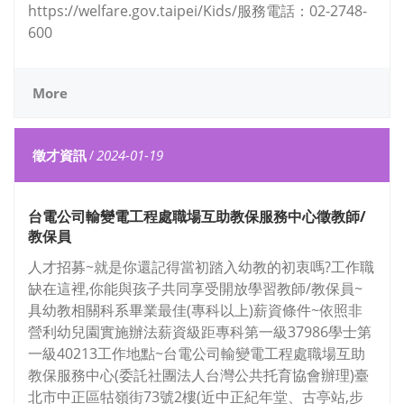
https://welfare.gov.taipei/Kids/服務電話：02-2748-
600
More
徵才資訊
/
2024-01-19
台電公司輸變電工程處職場互助教保服務中心徵教師/
教保員
人才招募~就是你還記得當初踏入幼教的初衷嗎?工作職
缺在這裡,你能與孩子共同享受開放學習教師/教保員~
具幼教相關科系畢業最佳(專科以上)薪資條件~依照非
營利幼兒園實施辦法薪資級距專科第一級37986學士第
一級40213工作地點~台電公司輸變電工程處職場互助
教保服務中心(委託社團法人台灣公共托育協會辦理)臺
北市中正區牯嶺街73號2樓(近中正紀年堂、古亭站,步