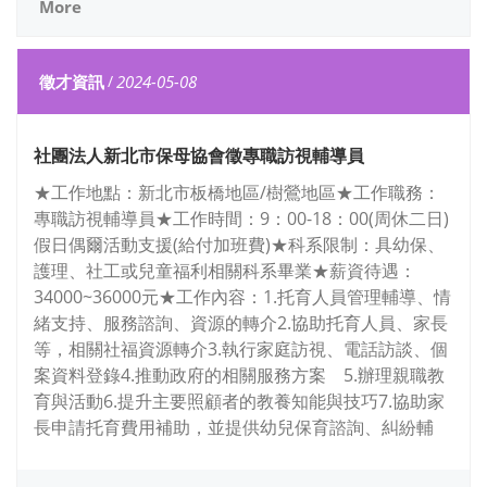
More
徵才資訊
/
2024-05-08
社團法人新北市保母協會徵專職訪視輔導員
★工作地點：新北市板橋地區/樹鶯地區★工作職務：
專職訪視輔導員★工作時間：9：00-18：00(周休二日)
假日偶爾活動支援(給付加班費)★科系限制：具幼保、
護理、社工或兒童福利相關科系畢業★薪資待遇：
34000~36000元★工作內容：1.托育人員管理輔導、情
緒支持、服務諮詢、資源的轉介2.協助托育人員、家長
等，相關社福資源轉介3.執行家庭訪視、電話訪談、個
案資料登錄4.推動政府的相關服務方案 5.辦理親職教
育與活動6.提升主要照顧者的教養知能與技巧7.協助家
長申請托育費用補助，並提供幼兒保育諮詢、糾紛輔