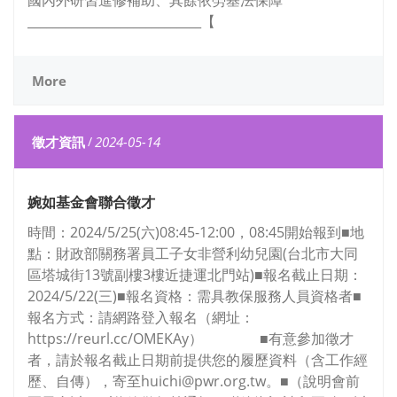
國內外研習進修補助、其餘依勞基法保障
____________________________【
More
徵才資訊
/
2024-05-14
婉如基金會聯合徵才
時間：2024/5/25(六)08:45-12:00，08:45開始報到■地
點：財政部關務署員工子女非營利幼兒園(台北市大同
區塔城街13號副樓3樓近捷運北門站)■報名截止日期：
2024/5/22(三)■報名資格：需具教保服務人員資格者■
報名方式：請網路登入報名（網址：
https://reurl.cc/OMEKAy） ■有意參加徵才
者，請於報名截止日期前提供您的履歷資料（含工作經
歷、自傳），寄至huichi@pwr.org.tw。■（說明會前