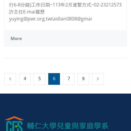
行6-8分鐘)工作日期~113年2月連繋方式~02-23212573
許主任E-mai履歷
yuying@pwr.org.twtaidian0808@gmai
More
4
5
6
7
8