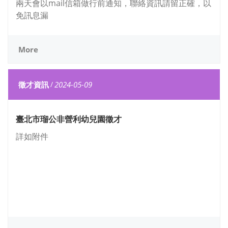
兩天會以mail信箱做行前通知，聯絡資訊請留正確，以
免訊息漏
More
徵才資訊
/
2024-05-09
臺北市瑠公非營利幼兒園徵才
詳如附件