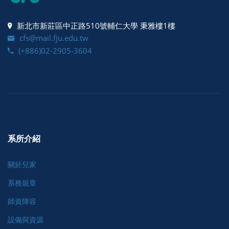
新北市新莊區中正路510號輔仁大學 秉雅樓1樓
cfs@mail.fju.edu.tw
(+886)02-2905-3604
系所介紹
關於兒家
系務規章
師資陣容
設備與資源