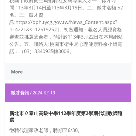
桃園市政府衛生局招聘社安網專業人才一、徵才時
間:113年3月14日至113年3月19日。二、徵才名額:52
名。三、徵才資
訊:https://dph.tycg.gov.tw/News_Content.aspx?
n=4221&s=1261925四、初審通知：報名人員經資格
審查並挑選適合者，預計於113年3月22日在本局網站
公告。五、聯絡人:桃園市衛生局心理健康科余小姐電
話：（03）3340935轉3006。
More
徵才資訊
/
2024-03-13
新北市立泰山高級中學112學年度第2學期代理教師甄
選
徵聘代理家政老師，聘期至6/30。