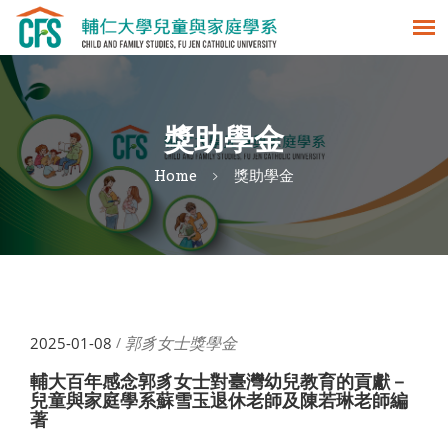
獎助學金
Home
獎助學金
郭豸女士獎學金
2025-01-08
/
輔大百年感念郭豸女士對臺灣幼兒教育的貢獻－
兒童與家庭學系蘇雪玉退休老師及陳若琳老師編
著