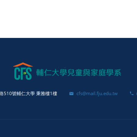
510號輔仁大學 秉雅樓1樓
cfs@mail.fju.edu.tw