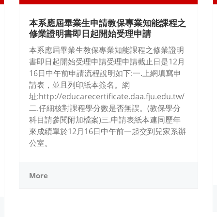
本系應屆畢業生申請教保專業知能課程之
修業證明書即日起開始受理申請
本系應屆畢業生教保專業知能課程之修業證明
書即日起開始受理申請受理申請截止日是12月
16日中午前申請流程說明如下:一.上網填寫申
請表，並且列印紙本簽名。網
址:http://educarecertificate.daa.fju.edu.tw/
二.仔細核對課程學分數是否無誤。(教保學分
科目請參閱附加檔案)三.申請表紙本連同歷年
來成績單於12月16日中午前一起交到兒家系辦
公室。
More