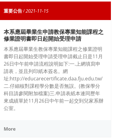
重要公告
/
2021-11-15
本系應屆畢業生申請教保專業知能課程之
修業證明書即日起開始受理申請
本系應屆畢業生教保專業知能課程之修業證明
書即日起開始受理申請受理申請截止日是11月
26日中午前申請流程說明如下:一.上網填寫申
請表，並且列印紙本簽名。網
址:http://educarecertificate.daa.fju.edu.tw/
二.仔細核對課程學分數是否無誤。(教保學分
科目請參閱附加檔案)三.申請表紙本連同歷年
來成績單於11月26日中午前一起交到兒家系辦
公室。
More