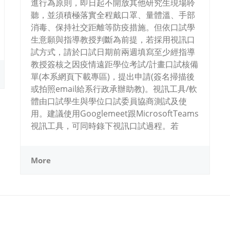
進行為原則，即日起不開放其他研究生現場聆
聽，並須積極落實全程戴口罩、量體溫、手部
消毒、保持社交距離等防疫措施。但依口試學
生意願與指導教授判斷為前提，若採用視訊口
試方式，請於口試日期前兩週填寫至少經指導
教授簽核之因疫情遠距學位考試/計畫口試核備
單(本系網頁下載專區)，提出申請(簽名掃描後
或拍照email給系行政承辦助教)。視訊工具/軟
體由口試學生與學位口試委員協商測試及使
用。建議使用Googlemeet跟MicrosoftTeams
視訊工具，可同時錄下視訊口試過程。若
More