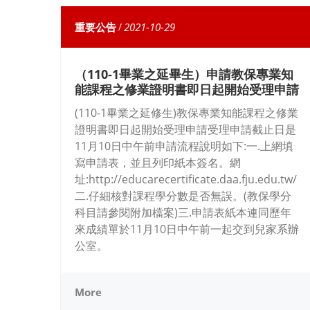
重要公告
/
2021-10-29
（110-1畢業之延畢生）申請教保專業知
能課程之修業證明書即日起開始受理申請
(110-1畢業之延修生)教保專業知能課程之修業
證明書即日起開始受理申請受理申請截止日是
11月10日中午前申請流程說明如下:一.上網填
寫申請表，並且列印紙本簽名。網
址:http://educarecertificate.daa.fju.edu.tw/
二.仔細核對課程學分數是否無誤。(教保學分
科目請參閱附加檔案)三.申請表紙本連同歷年
來成績單於11月10日中午前一起交到兒家系辦
公室。
More