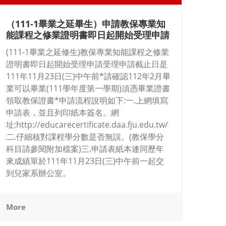
（111-1畢業之延畢生）申請教保專業知
能課程之修業證明書即日起開始受理申請
(111-1畢業之延修生)教保專業知能課程之修業
證明書即日起開始受理申請受理申請截止日是
111年11月23日(三)中午前*請確認112年2月畢
業可以畢業(111學年度第一學期)須憑畢業證書
領取教保證書*申請流程說明如下:一.上網填寫
申請表，並且列印紙本簽名。網
址:http://educarecertificate.daa.fju.edu.tw/
二.仔細核對課程學分數是否無誤。(教保學分
科目請參閱附加檔案)三.申請表紙本連同歷年
來成績單於111年11月23日(三)中午前一起交
到兒家系辦公室。
More