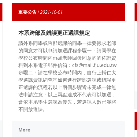
重要公告
/
2021-10-01
本系跨部及錯誤更正選課規定
請外系同學或跨部選課的同學一律要徵求老師
的同意才可以申請加選課程步驟一：請同學在
學校公布時間內mail老師回覆同意的的佐證資
料到本系電子郵件信箱：cfs@mail.fju.edu.tw
步驟二：請在學校公布時間內，自行上輔仁大
學選課資訊網查詢如何進行跨部選課或錯誤更
正選課的流程若以上兩個步驟皆未完成一律無
法申請注意：以上兩點達成不代表可以加選，
會依本系學生選課為優先，若選課人數已滿將
不開放選課。
More