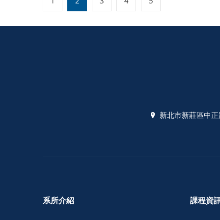
1
2
3
4
5
新北市新莊區中正路
系所介紹
課程資