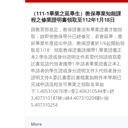
（111-1畢業之延畢生）教保專業知能課
程之修業證明書領取至112年1月18日
因教育部規定，教保證書須有畢業證書才能領
取，故即使教保學分已經修完，若會延畢，應
於畢業年度提出申請。教保證書於1/6起開始領
取至1/18 領取教保證書請攜帶1.畢業證書正
本2.學生證或身分證明文件若需代領請填寫委
託書並請代領者攜帶1.申請者畢業證書正本2.
申請者的學生證或身分證明文件3.代領者身分
證明文件4.委託書委託書檔案如附件本學期已
完成申請流程並可畢業之領取名單如
下:1.405310676李○萱2.406310544李○妤
3.407310187林○綺4.407310204劉○禎
5.407310254
More