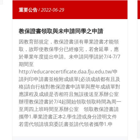
重要公告
/
2022-06-29
教保證書領取與未申請同學之申請
因教育部規定，教保證書須有畢業證書才能領
取，故即使教保學分已經修完，若會延畢，應
於畢業年度提出申請。未申請同學請於7/4-7/7
期間至
http://educarecertificate.daa.fju.edu.tw/申
請列印申請書並檢附成績單(必須成績都有且及
格)請自行核對教保證書申請單與歷年成績單對
應課程及成績是否相符且無誤後送至系辦公室
辦理教保證書於7/4起開始領取領取時間為周一
至周四上班時間至系辦公室 領取教保證書請
攜帶1.畢業證書正本2.學生證或身分證明文件
若需代領請填寫委託書並請代領者攜帶1.申