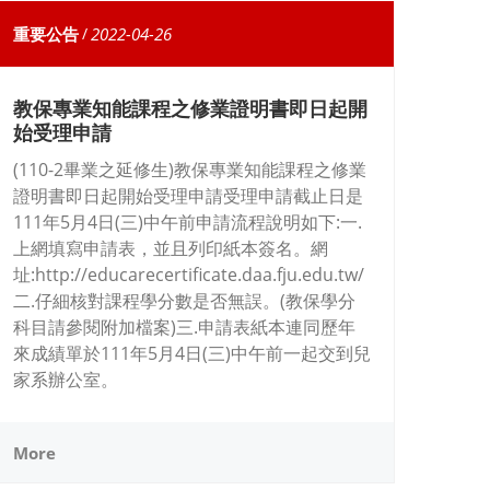
重要公告
/
2022-04-26
教保專業知能課程之修業證明書即日起開
始受理申請
(110-2畢業之延修生)教保專業知能課程之修業
證明書即日起開始受理申請受理申請截止日是
111年5月4日(三)中午前申請流程說明如下:一.
上網填寫申請表，並且列印紙本簽名。網
址:http://educarecertificate.daa.fju.edu.tw/
二.仔細核對課程學分數是否無誤。(教保學分
科目請參閱附加檔案)三.申請表紙本連同歷年
來成績單於111年5月4日(三)中午前一起交到兒
家系辦公室。
More