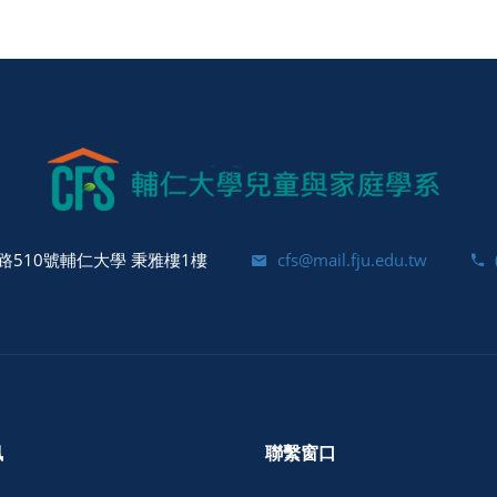
510號輔仁大學 秉雅樓1樓
cfs@mail.fju.edu.tw
訊
聯繫窗口