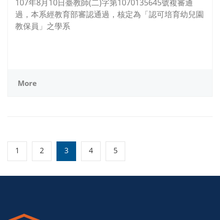
107年8月10日臺教師(二)字第1070135645號複審通
過，本系經教育部審認通過，核定為「認可培育幼兒園
教保員」之學系
More
1
2
3
4
5