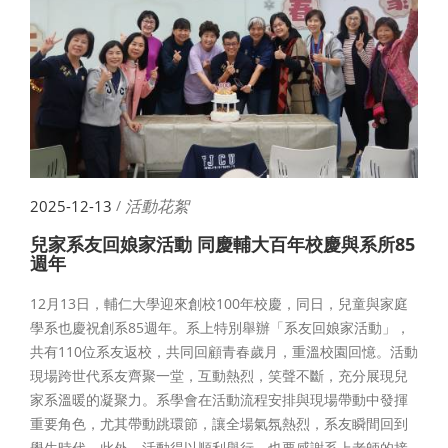
活動花絮
2025-12-13
/
兒家系友回娘家活動 同慶輔大百年校慶與系所85
週年
12月13日，輔仁大學迎來創校100年校慶，同日，兒童與家庭
學系也慶祝創系85週年。系上特別舉辦「系友回娘家活動」，
共有110位系友返校，共同回顧青春歲月，重溫校園回憶。活動
現場跨世代系友齊聚一堂，互動熱烈，笑聲不斷，充分展現兒
家系溫暖的凝聚力。系學會在活動流程安排與現場帶動中發揮
重要角色，尤其帶動跳環節，讓全場氣氛熱烈，系友瞬間回到
學生時代。此外，活動得以順利舉行，也要感謝系上老師的接