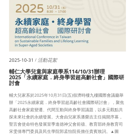
活動花絮
2025-10-31
/
輔仁大學兒童與家庭學系114/10/31辦理
2025「永續家庭．終身學習超高齡社會」國際研
討會
輔大兒家系於2025年10月31日(五)假濟時樓九樓國際會議廳舉
辦「2025永續家庭．終身學習超高齡社會國際研討會」，聚焦
高齡社會家庭變遷、代間互動與終身學習議題，以多元觀點共
探未來社會的永續發展。大會由兒家系潘榮吉主任揭開序幕，
聖言會使命特色發展室季進德神父會前禱、教育部終身教育司
宋雯倩專門委員及民生學院郭孟怡院長擔任貴賓致詞。▲圖