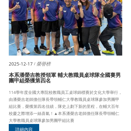
榮譽榜
2025-12-17
/
本系潘榮吉教授領軍 輔大教職員桌球隊全國賽男
團甲組榮獲第四名
114學年度全國大專院校教職員工桌球錦標賽於文化大學舉行，
由潘榮吉老師擔任隊長帶領輔仁大學教職員桌球隊參加男團甲
組比賽，榮獲第四名佳績，隊史上劃下新的里程，在輔大百年
校慶之際增添一絲喜氣！▲本系潘榮吉老師擔任隊長帶領輔仁
大學教職員桌球隊參加男團甲組比賽
詳細內容