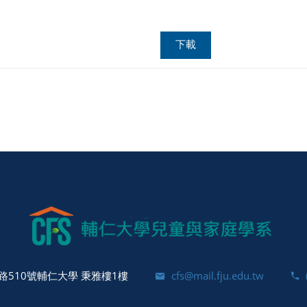
下載
510號輔仁大學 秉雅樓1樓
cfs@mail.fju.edu.tw